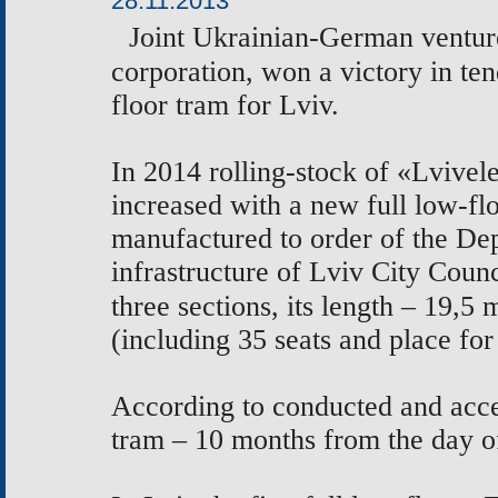
28.11.2013
Joint Ukrainian-German venture
corporation,
won a victory in ten
floor tram for Lviv.
In
2014 rolling-stock
of
«
Lvivele
increased with a new
full low-f
manufactured to order of
the
Dep
infrastructure of Lviv City Coun
three sections, its length – 19,5 m
(including 35 seats and place for
According to conducted and accep
tram – 10 months from the day of