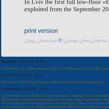
In Lviv the first
full low-floor
«
E
exploited from the September 20
print version
Miguelfex
07.08.2026 - 05:33
<a href=https://t.me/detivetrachat>https://t.me/detivetrachat</a> кайт хург
Henrylob
07.08.2026 - 04:56
check here <a href=https://martianwallet.ai>martian wallet download</a>
Richardmed
07.08.2026 - 02:31
<a href=https://max.ru/channel_rnd_start>купить квартиру без комиссии</
Просторная 2-комнатная квартира в Ростовской области привлекает по
тихой загородной атмосферой и чистоты воздуха. Новая 2-комнатная к
на центральной улице города обеспечивает максимальный уровень ком