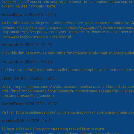
Современная 2-комнатная квартира отличается изолированными комнат
окнами на две стороны света.
Russellkew
07.08.2026 - 02:14
<a href=https://sozdai-pesnu.ru/create/song/>студия записи онлайн</a> 
лучший инструмент для создания музыки будущего? Современные ней
открывают эру безграничного аудио творчества. Напишите свою песню 
помощью искусственного интеллекта!
Henrylob
07.08.2026 - 02:08
click this link here now <a href=https://martianwallet.ai/>martian aptos walle
Henrylob
07.08.2026 - 01:16
find here <a href=https://martianwallet.ai>martian aptos wallet extension</a
JasonFiend
06.08.2026 - 19:56
Играть через приложение Vavada можно в любом месте. Подробности з
href="https://mobi-vavada.com/">скачать приложение вавада</a>. Начат
с демо-режима без депозита.
DanielPrors
06.08.2026 - 16:02
<a href=https://winline-bet.info/>winline на айфон</a> контора винлайн са
wandasj3
06.08.2026 - 15:44
12 best adult vod sites porn streaming ranked best to worst
https://renewidentificationcardonline.dudeporn69.com/?abigayle-aylin