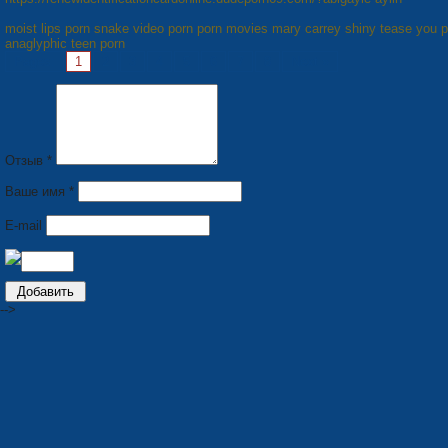
moist lips porn snake video porn porn movies mary carrey shiny tease you p
anaglyphic teen porn
Pages:
1
2
3
4
5
6
7
8
Next »
Отзыв *
Ваше имя *
E-mail
-->