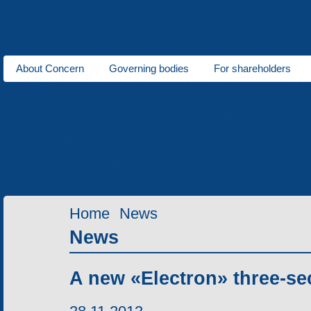
About Concern
Governing bodies
For shareholders
About us
Electric transport
Vehicles of a special purpose
Climati
Polymeric industry
Low-power electric motors
Metal wo
Enterprises of Concern
News
Contact information
Contacts
Home
News
News
A new «Electron» three-se