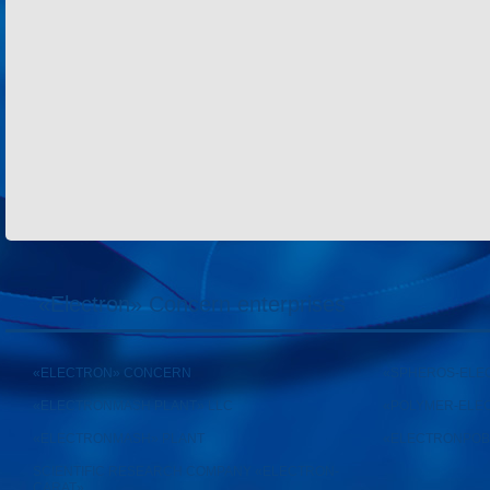
«Electron» Concern enterprises
«ELECTRON» CONCERN
«SPHEROS-ELE
«ELECTRONMASH PLANT» LLC
«POLYMER-ELE
«ELECTRONMASH» PLANT
«ELECTRONPOB
SCIENTIFIC RESEARCH COMPANY «ELECTRON-
CARAT»