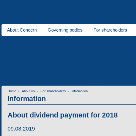
About Concern
Governing bodies
For shareholders
About us
Electric transport
Vehicles of a special purpose
Climati
Polymeric industry
Low-power electric motors
Metal wo
Enterprises of Concern
News
Contact information
Contacts
Home
About us
For shareholders
Information
Information
About dividend payment for 2018
09.08.2019