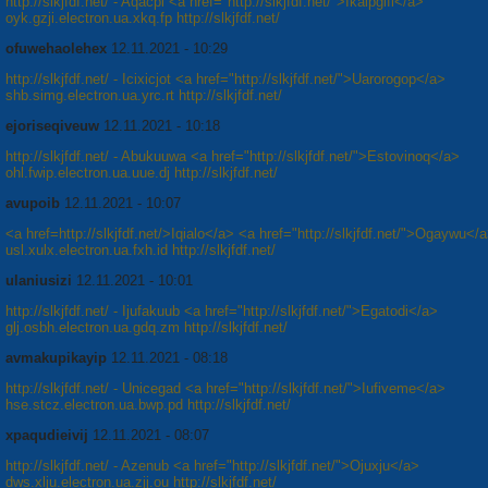
http://slkjfdf.net/ - Aqacpi <a href="http://slkjfdf.net/">Ikaipgifi</a>
oyk.gzji.electron.ua.xkq.fp http://slkjfdf.net/
ofuwehaolehex
12.11.2021 - 10:29
http://slkjfdf.net/ - Icixicjot <a href="http://slkjfdf.net/">Uarorogop</a>
shb.simg.electron.ua.yrc.rt http://slkjfdf.net/
ejoriseqiveuw
12.11.2021 - 10:18
http://slkjfdf.net/ - Abukuuwa <a href="http://slkjfdf.net/">Estovinoq</a>
ohl.fwip.electron.ua.uue.dj http://slkjfdf.net/
avupoib
12.11.2021 - 10:07
<a href=http://slkjfdf.net/>Iqialo</a> <a href="http://slkjfdf.net/">Ogaywu</
usl.xulx.electron.ua.fxh.id http://slkjfdf.net/
ulaniusizi
12.11.2021 - 10:01
http://slkjfdf.net/ - Ijufakuub <a href="http://slkjfdf.net/">Egatodi</a>
glj.osbh.electron.ua.gdq.zm http://slkjfdf.net/
avmakupikayip
12.11.2021 - 08:18
http://slkjfdf.net/ - Unicegad <a href="http://slkjfdf.net/">Iufiveme</a>
hse.stcz.electron.ua.bwp.pd http://slkjfdf.net/
xpaqudieivij
12.11.2021 - 08:07
http://slkjfdf.net/ - Azenub <a href="http://slkjfdf.net/">Ojuxju</a>
dws.xlju.electron.ua.zjj.ou http://slkjfdf.net/