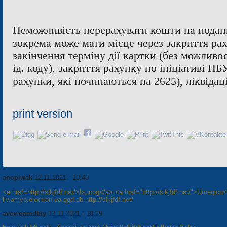
Неможливість перерахувати кошти на подан
зокрема може мати місце через закриття раху
закінчення терміну дії картки (без можливо
ід. коду), закриття рахунку по ініціативі НБУ 
рахунки, які починаються на 2625), ліквідаці
print version
anopiwak
12.11.2021 - 10:40
<a href=http://slkjfdf.net/>Ixucog</a> <a href="http://slkjfdf.net/">Umeqicu
liv.amyb.electron.ua.ggd.db http://slkjfdf.net/
avowoamdbiy
12.11.2021 - 10:29