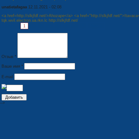
unatietafagaa
12.11.2021 - 02:08
<a href=http://slkjfdf.net/>Ahozape</a> <a href="http://slkjfdf.net/">Itavaca
tqk.wvil.electron.ua.rkn.lc http://slkjfdf.net/
Pages:
1
2
3
4
5
6
7
8
Next »
Отзыв *
Ваше имя *
E-mail
-->